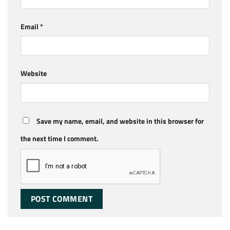
Email
*
Website
Save my name, email, and website in this browser for
the next time I comment.