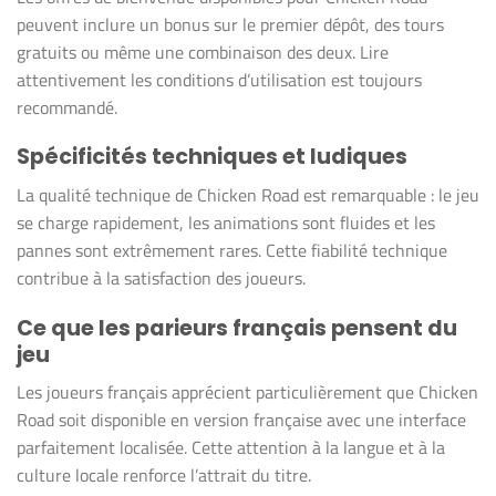
peuvent inclure un bonus sur le premier dépôt, des tours
gratuits ou même une combinaison des deux. Lire
attentivement les conditions d’utilisation est toujours
recommandé.
Spécificités techniques et ludiques
La qualité technique de Chicken Road est remarquable : le jeu
se charge rapidement, les animations sont fluides et les
pannes sont extrêmement rares. Cette fiabilité technique
contribue à la satisfaction des joueurs.
Ce que les parieurs français pensent du
jeu
Les joueurs français apprécient particulièrement que Chicken
Road soit disponible en version française avec une interface
parfaitement localisée. Cette attention à la langue et à la
culture locale renforce l’attrait du titre.